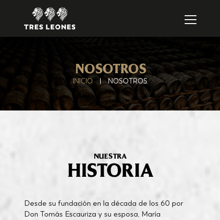
NOSOTROS
INICIO
|
NOSOTROS
NUESTRA
HISTORIA
Desde su fundación en la década de los 60 por
Don Tomás Escauriza y su esposa, María